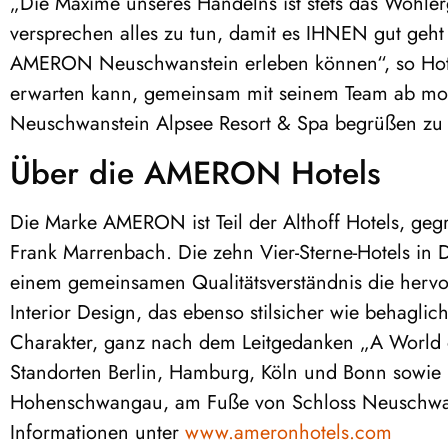
„Die Maxime unseres Handelns ist stets das Wohler
versprechen alles zu tun, damit es IHNEN gut geht
AMERON Neuschwanstein erleben können“, so Hote
erwarten kann, gemeinsam mit seinem Team ab m
Neuschwanstein Alpsee Resort & Spa begrüßen zu 
Über die AMERON Hotels
Die Marke AMERON ist Teil der Althoff Hotels, ge
Frank Marrenbach. Die zehn Vier-Sterne-Hotels in
einem gemeinsamen Qualitätsverständnis die hervor
Interior Design, das ebenso stilsicher wie behaglich
Charakter, ganz nach dem Leitgedanken „A World 
Standorten Berlin, Hamburg, Köln und Bonn sowie 
Hohenschwangau, am Fuße von Schloss Neuschwanst
Informationen unter
www.ameronhotels.com