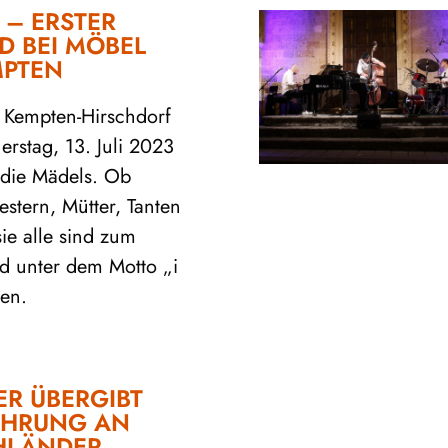
 – ERSTER
D BEI MÖBEL
MPTEN
 Kempten-Hirschdorf
rstag, 13. Juli 2023
 die Mädels. Ob
stern, Mütter, Tanten
sie alle sind zum
d unter dem Motto „i
en.
ER ÜBERGIBT
ÜHRUNG AN
HLÄNDER