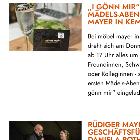
„I GÖNN MIR“
MÄDELS-ABEN
MAYER IN KE
Bei möbel mayer in
dreht sich am Donne
ab 17 Uhr alles um
Freundinnen, Schwe
oder Kolleginnen - 
ersten Mädels-Aben
gönn mir“ eingelad
RÜDIGER MAY
GESCHÄFTSF
DANIELA ROT